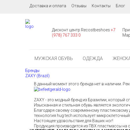
Доставка и оплата
Отзывы
Контакты
Блог
Дисконт центр Recostbeshoes
+7
При
(978) 767 333 0
Мар
МУЖСКАЯ ОБУВЬ
ОДЕЖДА
ЖЕНСКА
Бренды
ZAXY (Brazil)
В данный момент этого бренда нет в наличии. Р
ZAXY - это модный бренд из Бразилии, который с
Изысканная и стильная обувь является экологи
Благодаря своему современному пластиковому д
технология hug tech использует микроклеточный 
Настоящее удовольствие для Ваших ног!
Продукция производится из ПВХ пластмассы на 