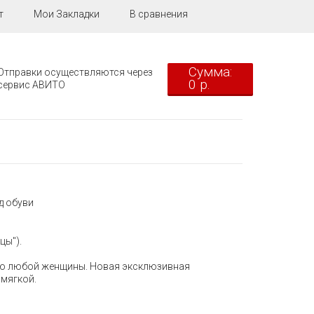
т
Мои Закладки
В сравнения
Сумма:
Отправки осуществляются через
0 р.
сервис АВИТО
д обуви
цы").
цию любой женщины. Новая эксклюзивная
 мягкой.