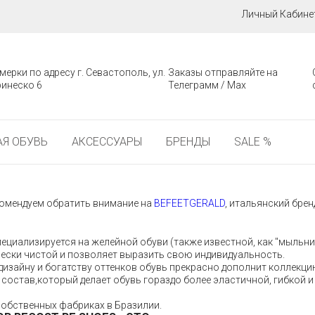
Личный Кабине
мерки по адресу г. Севастополь, ул.
Заказы отправляйте на
инеско 6
Телеграмм / Мах
Я ОБУВЬ
АКСЕССУАРЫ
БРЕНДЫ
SALE %
екомендуем обратить внимание на
BEFEETGERALD
, итальянский брен
пециализируется на желейной обуви (также известной, как "мыльни
чески чистой и позволяет выразить свою индивидуальность.
изайну и богатству оттенков обувь прекрасно дополнит коллек
состав,который делает обувь гораздо более эластичной, гибкой и
собственных фабриках в Бразилии.