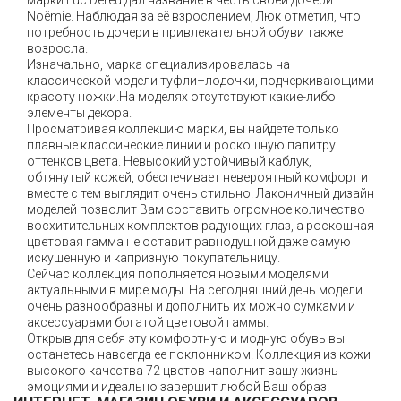
марки Luc Dereu дал название в честь своей дочери
Noëmie. Наблюдая за её взрослением, Люк отметил, что
потребность дочери в привлекательной обуви также
возросла.
Изначально, марка специализировалась на
классической модели туфли–лодочки, подчеркивающими
красоту ножки.На моделях отсутствуют какие-либо
элементы декора.
Просматривая коллекцию марки, вы найдете только
плавные классические линии и роскошную палитру
оттенков цвета. Невысокий устойчивый каблук,
обтянутый кожей, обеспечивает невероятный комфорт и
вместе с тем выглядит очень стильно. Лаконичный дизайн
моделей позволит Вам составить огромное количество
восхитительных комплектов радующих глаз, а роскошная
цветовая гамма не оставит равнодушной даже самую
искушенную и капризную покупательницу.
Сейчас коллекция пополняется новыми моделями
актуальными в мире моды. На сегодняшний день модели
очень разнообразны и дополнить их можно сумками и
аксессуарами богатой цветовой гаммы.
Открыв для себя эту комфортную и модную обувь вы
останетесь навсегда ее поклонником! Коллекция из кожи
высокого качества 72 цветов наполнит вашу жизнь
эмоциями и идеально завершит любой Ваш образ.