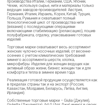
производства Италии, Германии, США, Японии,
Чехии, используя сырье, нити и материалы только
ведущих заводов-производителей: Австрия,
Германия, Италия, Израиль, Корея, Китай, Турция,
Польша, Румыния и охватывает полный
технологический цикл: от производства нити
(вязания) с последующими операциями
включающими стабилизацию (релаксацию), пошив
полуфабриката, отделку, упаковывание готовых
изделий.
Торговые марки охватывают весь ассортимент
женских чулочно-носочных изделий, от весенне-
осенних с учетом климатических требований
зимнего ассортимента шерсти, хлопка,
микрофибры. Изделия для женщин ведущих как
активный образ жизни, бизнес женщин так и для
комфорта и тепла в зимнее время года.
Реализация готовой продукции осуществляется как
в пределах страны так и на экспорт (Россия,
Казахстан, Молдавия, Беларусь, Литва, Англия,
Ирландия).
Собственные торговые марки – Giulia (Джулия),
Giulietta (Джулиетта), Art G (Арт Джи) имеют в своих