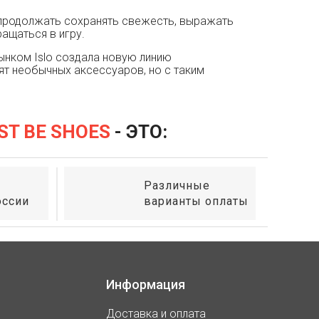
ят продолжать сохранять свежесть, выражать
ащаться в игру.
ынком Islo создала новую линию
ят необычных аксессуаров, но с таким
ST BE SHOES
- ЭТО:
Различные
оссии
варианты оплаты
Информация
Доставка и оплата