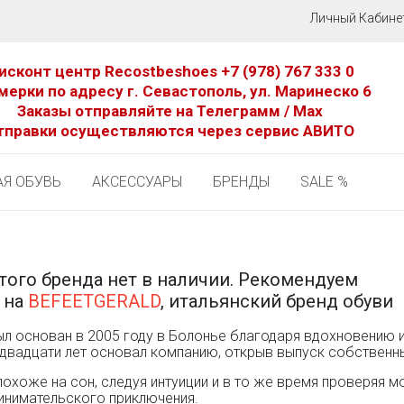
Личный Кабине
исконт центр Recostbeshoes
+7 (978) 767 333 0
мерки по адресу г. Севастополь, ул. Маринеско 6
Заказы отправляйте на Телеграмм / Мах
тправки осуществляются через сервис АВИТО
Я ОБУВЬ
АКСЕССУАРЫ
БРЕНДЫ
SALE %
того бренда нет в наличии. Рекомендуем
 на
BEFEETGERALD
, итальянский бренд обуви
 был основан в 2005 году в Болонье благодаря вдохновению 
 двадцати лет основал компанию, открыв выпуск собственн
похоже на сон, следуя интуиции и в то же время проверяя м
инимательского приключения.