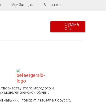
т
Мои Закладки
В сравнения
Сумма:
0 р.
и творчеству этого молодого и
ых моделей женской обуви ,
ои навыки», - говорит Изабелла Лоруссо,