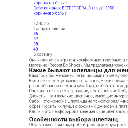
Сабо кожаные BEFEETGERALD (Italy) 13050
коричнево-белые
..
12 450 р.
Товар в наличии:
В корзину
Они красиво смотрятся, комфортные и удобные, а 
магазине «Recost Be Shoes». Мы предлагаем женск
Какие бывают шлепанцы для же
Казалось бы, женские шлепанцы сами по себе дово
Вьетнамки, их еще называют сланцы, – они прекра
разнообразных цветах и дизайнах, выбрать подход
Пантолеты – это тоже разновидность пляжной обуви
Дианеты – эти женские шлепанцы, имеющие интерес
Сабо – это женские шлепанцы на танкетке различн
образ. Носить их лучше с брюками, джинсами, пла
Клоги – это перфорированные женские шлепанцы, 
Особенности выбора шлепанц
Обувь в женском гардеробе играет огромную роль.