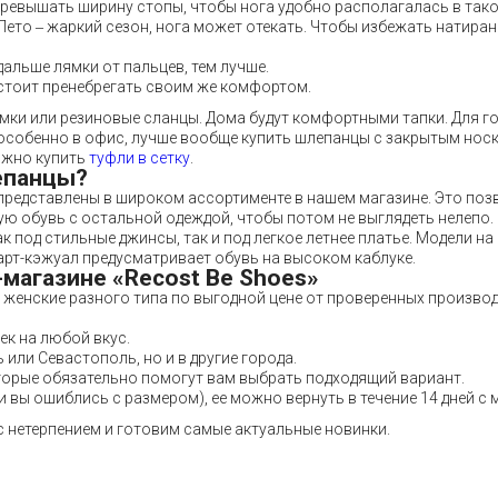
ревышать ширину стопы, чтобы нога удобно располагалась в тако
Лето ‒ жаркий сезон, нога может отекать. Чтобы избежать натиран
альше лямки от пальцев, тем лучше.
 стоит пренебрегать своим же комфортом.
намки или резиновые сланцы. Дома будут комфортными тапки. Для г
 особенно в офис, лучше вообще купить шлепанцы с закрытым носк
ожно купить
туфли в сетку
.
епанцы?
редставлены в широком ассортименте в нашем магазине. Это поз
ую обувь с остальной одеждой, чтобы потом не выглядеть нелепо.
к под стильные джинсы, так и под легкое летнее платье. Модели н
арт-кэжуал предусматривает обувь на высоком каблуке.
-магазине «Recost Be Shoes»
 женские разного типа по выгодной цене от проверенных производ
к на любой вкус.
или Севастополь, но и в другие города.
орые обязательно помогут вам выбрать подходящий вариант.
и вы ошиблись с размером), ее можно вернуть в течение 14 дней с 
с нетерпением и готовим самые актуальные новинки.