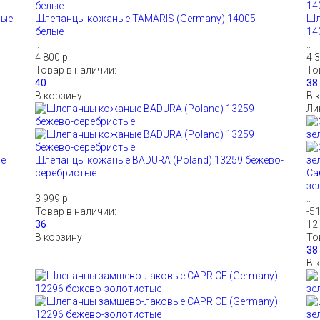
ные
Шлепанцы кожаные TAMARIS (Germany) 14005
Шл
белые
14
..
..
4 800 р.
4 3
Товар в наличии:
То
В корзину
В 
Ли
ые
Шлепанцы кожаные BADURA (Poland) 13259 бежево-
серебристые
Са
..
зе
3 999 р.
..
Товар в наличии:
-5
12 
В корзину
То
В 