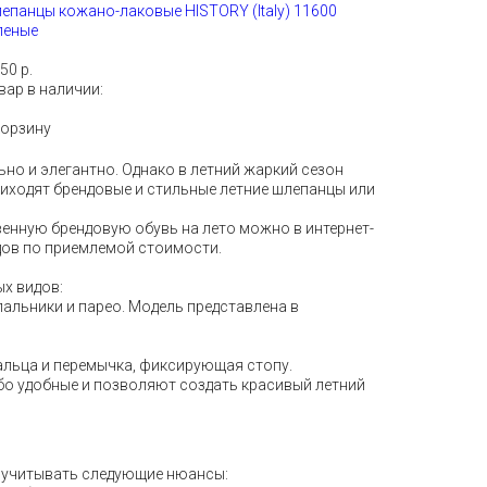
епанцы кожано-лаковые HISTORY (Italy) 11600
леные
50 р.
вар в наличии:
корзину
но и элегантно. Однако в летний жаркий сезон
риходят брендовые и стильные летние шлепанцы или
венную брендовую обувь на лето можно в интернет-
дов по приемлемой стоимости.
ых видов:
пальники и парео. Модель представлена в
альца и перемычка, фиксирующая стопу.
або удобные и позволяют создать красивый летний
т учитывать следующие нюансы: