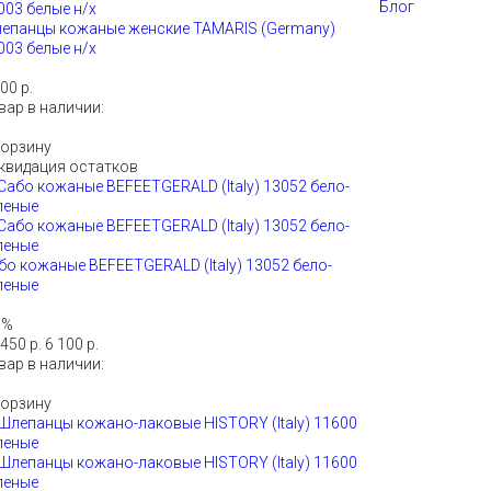
Блог
епанцы кожаные женские TAMARIS (Germany)
003 белые н/х
00 р.
вар в наличии:
корзину
квидация остатков
бо кожаные BEFEETGERALD (Italy) 13052 бело-
леные
1%
450 р.
6 100 р.
вар в наличии:
корзину