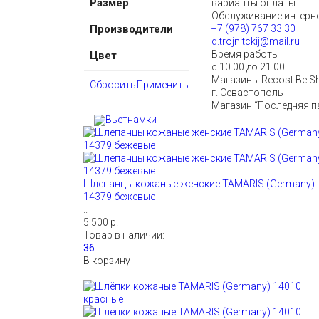
Размер
варианты оплаты
Обслуживание интерне
Производители
+7 (978) 767 33 30
d.trojnitckij@mail.ru
Время работы
Цвет
с 10.00 до 21.00
Магазины Recost Be S
Сбросить
Применить
г. Севастополь
Магазин “Последняя п
Вьетнамки
Шлепанцы кожаные женские TAMARIS (Germany)
14379 бежевые
..
5 500 р.
Товар в наличии:
В корзину