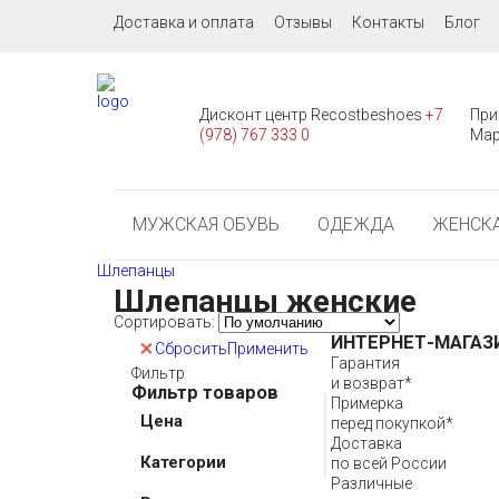
Доставка и оплата
Отзывы
Контакты
Блог
Дисконт центр Recostbeshoes
+7
При
(978) 767 333 0
Мар
МУЖСКАЯ ОБУВЬ
ОДЕЖДА
ЖЕНСКА
Шлепанцы
Шлепанцы женские
Сортировать:
ИНТЕРНЕТ-МАГАЗ
Сбросить
Применить
Гарантия
Фильтр
и возврат*
Фильтр товаров
Примерка
Цена
перед покупкой*
Доставка
Категории
по всей России
Различные