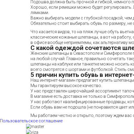
Подошва должна быть прочной и гибкой, немного п
Хорошо, если ремешки можно будет регулировать. 
лямками.
Важно выбирать модели с глубокой посадкой, чем д
Обязательно стоит выбирать обувь по размеру, не
Что касается видов, то на пляж лучше обуть вьет
классические кожаные шлепанцы, а вот на работу,
в офисе вообще неприемлемы, как альтернативу м
С какой одеждой сочетаются шл
Женские шлепанцы в Севастополе и Симферополе п
на любой случай. Главное, правильно сочетать так
шлепанцы на каблуке или танкетке можно носить ка
всего смотрятся с шортами и футболкой. Стиль см
5 причин купить обувь в интернет
Наш интернет-магазин предлагает купить шлепанцы
Мы гарантируем высокое качество.
У нас представлен широчайший ассортимент тапоче
В магазине есть доставка не только в Симферополь 
У нас работают квалифицированные продавцы, кот
Если обувь вам не подошла (не понравился цвет ил
Мы работаем честно и открыто, поэтому ждем вас 
Пользовательское соглашение