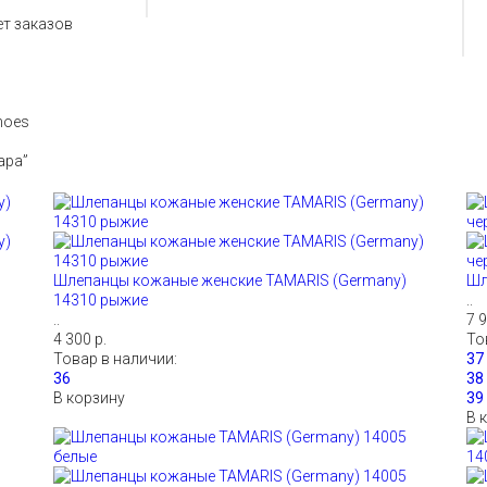
т заказов
hoes
ара”
Шлепанцы кожаные женские TAMARIS (Germany)
Шл
14310 рыжие
..
..
7 9
4 300 р.
То
Товар в наличии:
В корзину
В 