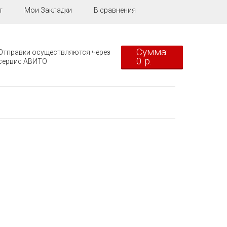
т
Мои Закладки
В сравнения
Сумма:
Отправки осуществляются через
0 р.
сервис АВИТО