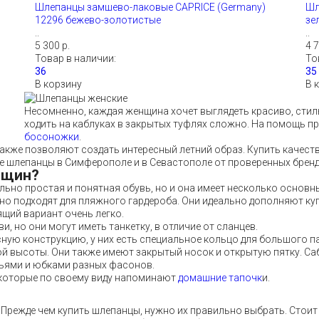
Шлепанцы замшево-лаковые CAPRICE (Germany)
Шл
12296 бежево-золотистые
зе
..
..
5 300 р.
4 7
Товар в наличии:
То
В корзину
В 
Несомненно, каждая женщина хочет выглядеть красиво, стиль
ходить на каблуках в закрытых туфлях сложно. На помощь п
босоножки
.
также позволяют создать интересный летний образ. Купить качест
ие шлепанцы в Симферополе и в Севастополе от проверенных брен
нщин?
льно простая и понятная обувь, но и она имеет несколько основн
сно подходят для пляжного гардероба. Они идеально дополняют ку
ящий вариант очень легко.
, но они могут иметь танкетку, в отличие от сланцев.
ную конструкцию, у них есть специальное кольцо для большого п
ой высоты. Они также имеют закрытый носок и открытую пятку. С
тьями и юбками разных фасонов.
которые по своему виду напоминают
домашние тапочк
и.
 Прежде чем купить шлепанцы, нужно их правильно выбрать. Стои