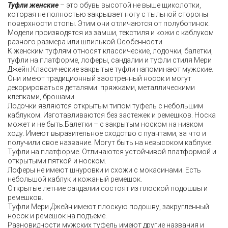
Туфли женские
– это обувь высотой не выше щиколотки,
которая не полностью закрывает ногу с тыльной стороны
поверхности стопы. Этим они отличаются от полуботинок.
Модели производятся из замши, текстиля и кожи с каблуком
разного размера или шпилькой.Особенности
К женским туфлям относят классические, лодочки, балетки,
туфли на платформе, лоферы, сандалии и туфли стиля Мери
Джейн.Классические закрытые туфли напоминают мужские.
Они имеют традиционный заостренный носок и могут
декорироваться деталями: пряжками, металлическими
клепками, брошами.
Лодочки являются открытым типом туфель с небольшим
каблуком. Изготавливаются без застежек и ремешков. Носка
может и не быть.Балетки – с закрытым носком на низком
ходу. Имеют выразительное сходство с пуантами, за что и
получили свое название. Могут быть на невысоком каблуке.
Туфли на платформе. Отличаются устойчивой платформой и
открытыми пяткой и носком.
Лоферы не имеют шнуровки и схожи с мокасинами. Есть
небольшой каблук и кожаный ремешок.
Открытые летние сандалии состоят из плоской подошвы и
ремешков.
Туфли Мери Джейн имеют плоскую подошву, закругленный
носок и ремешок на подъеме.
Разновидности мужских туфель имеют другие названия и