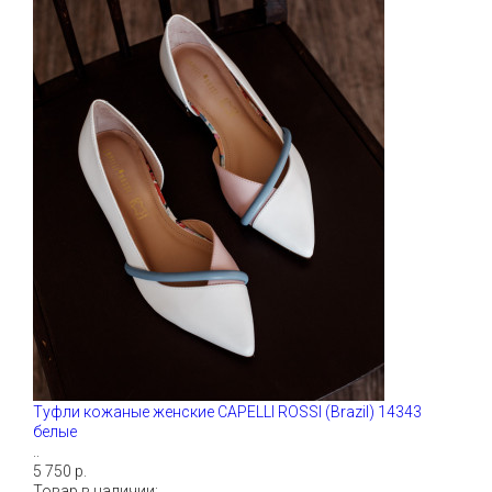
Туфли кожаные женские CAPELLI ROSSI (Brazil) 14343
белые
..
5 750 р.
Товар в наличии: