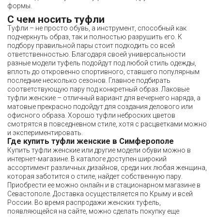
формы.
С чем носить туфли
Туфли – не просто обувь, а инструмент, способный как
подчеркнуть образ, так и полностью разрушить его. К
подбору правильной пары стоит подходить со всей
ответственностью. Благодаря своей универсальности
разные модели туфель подойдут под любой стиль одежды,
вплоть до откровенно спортивного, ставшего популярным
последние несколько сезонов. Главное подбирать
соответствующую пару под конкретный образ. Лаковые
туфли женские – отличный вариант для вечернего наряда, а
матовые прекрасно подойдут для создания делового или
офисного образа. Хорошо туфли неброских цветов
смотрятся в повседневном стиле, хотя с расцветками можно
и экспериментировать.
Где купить туфли женские в Симферополе
Купить туфли женские или другие модели обуви можно в
интернет-магазине. В каталоге доступен широкий
ассортимент различных дизайнов, среди них любая женщина,
которая заботится о стиле, найдет собственную пару.
Приобрести ее можно онлайн и в стационарном магазине в
Севастополе. Доставка осуществляется по Крыму и всей
России. Во время распродажи женских туфель,
появляющейся на сайте, можно сделать покупку еще