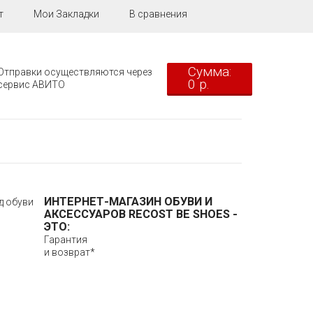
т
Мои Закладки
В сравнения
Сумма:
Отправки осуществляются через
0 р.
сервис АВИТО
ИНТЕРНЕТ-МАГАЗИН ОБУВИ И
д обуви
АКСЕССУАРОВ
RECOST BE SHOES
-
ЭТО:
Гарантия
и возврат*