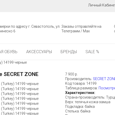
Личный Кабине
мерки по адресу г. Севастополь, ул.
Заказы отправляйте на
инеско 6
Телеграмм / Мах
Я ОБУВЬ
АКСЕССУАРЫ
БРЕНДЫ
SALE %
) 14199 черные
е SECRET ZONE
7 900 р.
Производитель:
SECRET ZONE
Код товара:
14199
Таблица размеров:
Посмотре
Характеристики:
Страна-производитель: Тур
Верх: телячья кожа-замша
Подкладка: байка
Стелька: байка