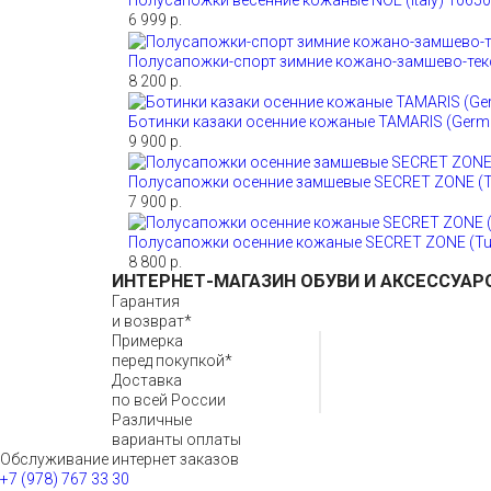
Полусапожки весенние кожаные NOE (Italy) 1065
6 999 р.
Полусапожки-спорт зимние кожано-замшево-тек
8 200 р.
Ботинки казаки осенние кожаные TAMARIS (Germ
9 900 р.
Полусапожки осенние замшевые SECRET ZONE (Tu
7 900 р.
Полусапожки осенние кожаные SECRET ZONE (Tu
8 800 р.
ИНТЕРНЕТ-МАГАЗИН ОБУВИ И АКСЕССУАР
Гарантия
и возврат*
Примерка
перед покупкой*
Доставка
по всей России
Различные
варианты оплаты
Обслуживание интернет заказов
+7 (978) 767 33 30