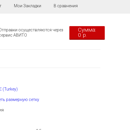
т
Мои Закладки
В сравнения
Сумма:
Отправки осуществляются через
0 р.
сервис АВИТО
 (Turkey)
ть размерную сетку
ция