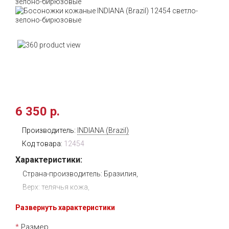
6 350 р.
Производитель:
INDIANA (Brazil)
Код товара:
12454
Характеристики:
Страна-производитель: Бразилия,
Верх: телячья кожа,
Подкладка: эко-кожаная,
Развернуть характеристики
Стелька: кожаная, анатомическая,
Размер
Подошва: полиуретан высокопрочный, высота 0,2 см.