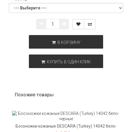
Каблук: полиуретан высокопрочный, высота 6,2 см.,
(М) - размер в размер,
(D) - полнота средняя,
Вес (1 босоножка): 245 грамм
В КОРЗИНУ
КУПИТЬ В ОДИН КЛИК
Похожие товары
Босоножки кожаные DESCARA (Turkey) 14042 бело-
черные