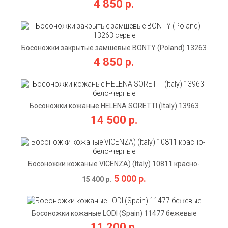
4 850 р.
Босоножки закрытые замшевые BONTY (Poland) 13263
серые
4 850 р.
Босоножки кожаные HELENA SORETTI (Italy) 13963
бело-черные
14 500 р.
Босоножки кожаные VICENZA) (Italy) 10811 красно-
бело-черные
5 000 р.
15 400 р.
Босоножки кожаные LODI (Spain) 11477 бежевые
11 200 р.