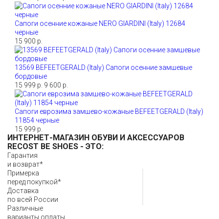
Сапоги осенние кожаные NERO GIARDINI (Italy) 12684
черные
15 900 р.
13569 BEFEETGERALD (Italy) Сапоги осенние замшевые
бордовые
15 999 р.
9 600 р.
Сапоги еврозима замшево-кожаные BEFEETGERALD (Italy)
11854 черные
15 999 р.
ИНТЕРНЕТ-МАГАЗИН ОБУВИ И АКСЕССУАРОВ
RECOST BE SHOES
- ЭТО:
Гарантия
и возврат*
Примерка
перед покупкой*
Доставка
по всей России
Различные
варианты оплаты