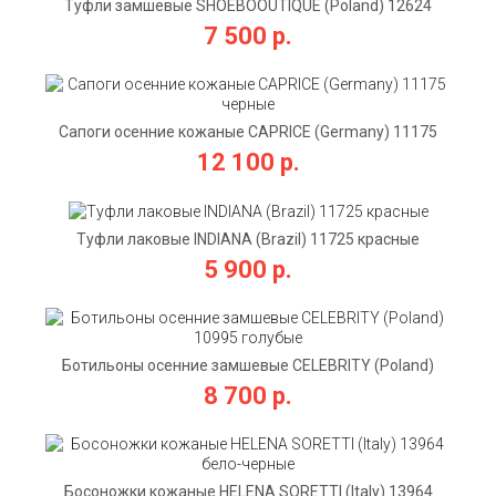
Туфли замшевые SHOEBOOUTIQUE (Poland) 12624
синие
7 500 р.
Сапоги осенние кожаные CAPRICE (Germany) 11175
черные
12 100 р.
Туфли лаковые INDIANA (Brazil) 11725 красные
5 900 р.
Ботильоны осенние замшевые CELEBRITY (Poland)
10995 голубые
8 700 р.
Босоножки кожаные HELENA SORETTI (Italy) 13964