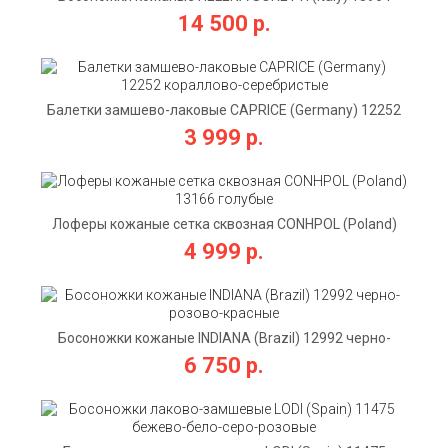
бело-черные
14 500 р.
Балетки замшево-лаковые CAPRICE (Germany) 12252
кораллово-серебристые
3 999 р.
Лоферы кожаные сетка сквозная CONHPOL (Poland)
13166 голубые
4 999 р.
Босоножки кожаные INDIANA (Brazil) 12992 черно-
розово-красные
6 750 р.