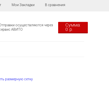
т
Мои Закладки
В сравнения
Сумма:
Отправки осуществляются через
0 р.
сервис АВИТО
ть размерную сетку