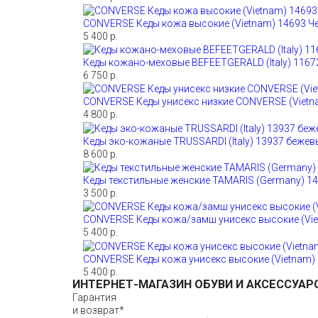
CONVERSE Кеды кожа высокие (Vietnam) 14693 Ч
5 400 р.
Кеды кожано-меховые BEFEETGERALD (Italy) 1167
6 750 р.
CONVERSE Кеды унисекс низкие CONVERSE (Vietn
4 800 р.
Кеды эко-кожаные TRUSSARDI (Italy) 13937 бежев
8 600 р.
Кеды текстильные женские TAMARIS (Germany) 1
3 500 р.
CONVERSE Кеды кожа/замш унисекс высокие (Vie
5 400 р.
CONVERSE Кеды кожа унисекс высокие (Vietnam)
5 400 р.
ИНТЕРНЕТ-МАГАЗИН ОБУВИ И АКСЕССУАР
Гарантия
и возврат*