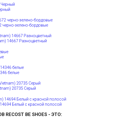
ерный
2 черно-зелено-бордовые
am) 14667 Разноцветный
ые
4346 белые
tnam) 20735 Серый
 14694 Белый с красной полосой
ОВ
RECOST BE SHOES
- ЭТО: