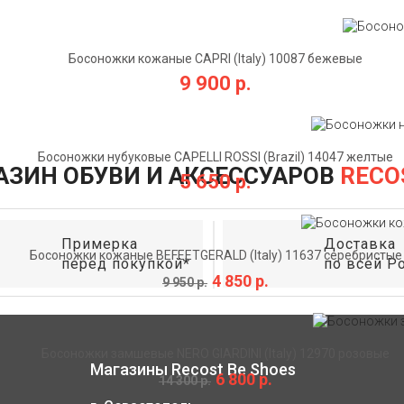
Босоножки кожаные CAPRI (Italy) 10087 бежевые
9 900 р.
Босоножки нубуковые CAPELLI ROSSI (Brazil) 14047 желтые
АЗИН ОБУВИ И АКСЕССУАРОВ
RECO
5 650 р.
Примерка
Доставка
Босоножки кожаные BEFEETGERALD (Italy) 11637 серебристые
перед покупкой*
по всей Р
4 850 р.
9 950 р.
Босоножки замшевые NERO GIARDINI (Italy) 12970 розовые
Магазины Recost Be Shoes
6 800 р.
14 300 р.