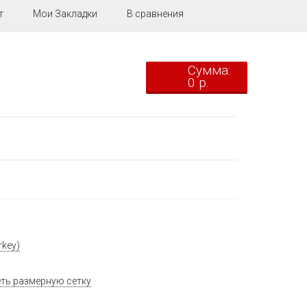
т
Мои Закладки
В сравнения
Сумма:
0 р.
key)
ть размерную сетку