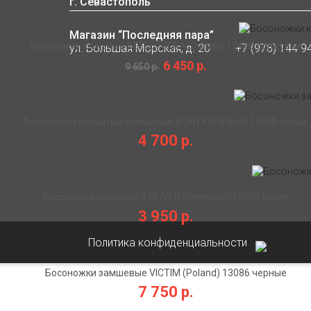
г. Севастополь
Магазин “Последняя пара”
Босоножки кожаные BEFEETGERALD (Italy) 12440 бордовые
ул. Большая Морская, д. 20
+7 (978) 144 9
6 450 р.
9 650 р.
Босоножки закрытые замшевые BONTY (Poland) 14000 серые
4 700 р.
Босоножки кожаные S.OLIVER (Germany) 13280 синие
3 950 р.
Политика конфиденциальности
Босоножки замшевые VICTIM (Poland) 13086 черные
7 750 р.