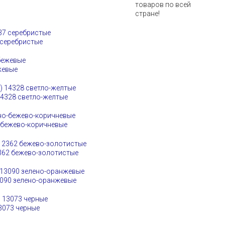
товаров по всей
стране!
 серебристые
жевые
4328 светло-желтые
о-бежево-коричневые
362 бежево-золотистые
3090 зелено-оранжевые
3073 черные