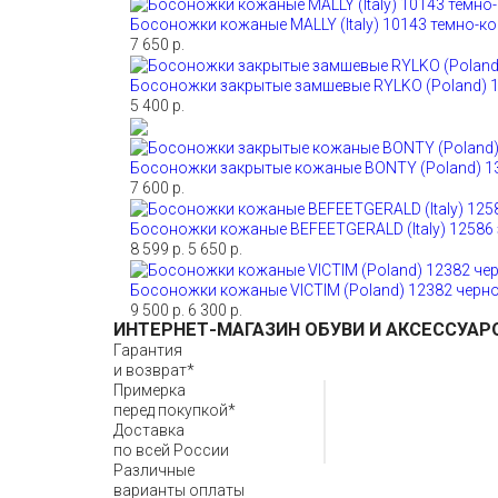
Босоножки кожаные MALLY (Italy) 10143 темно-к
7 650 р.
Босоножки закрытые замшевые RYLKO (Poland) 
5 400 р.
Босоножки закрытые кожаные BONTY (Poland) 1
7 600 р.
Босоножки кожаные BEFEETGERALD (Italy) 12586
8 599 р.
5 650 р.
Босоножки кожаные VICTIM (Poland) 12382 черн
9 500 р.
6 300 р.
ИНТЕРНЕТ-МАГАЗИН ОБУВИ И АКСЕССУАР
Гарантия
и возврат*
Примерка
перед покупкой*
Доставка
по всей России
Различные
варианты оплаты