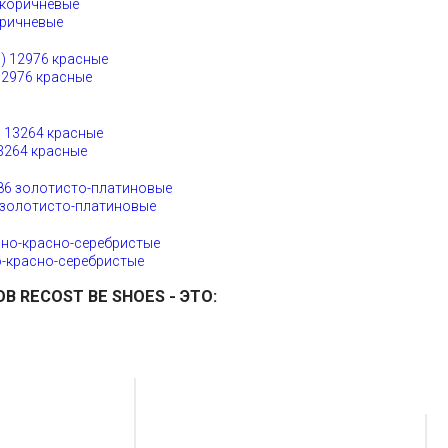
оричневые
12976 красные
3264 красные
 золотисто-платиновые
о-красно-серебристые
ОВ
RECOST BE SHOES
- ЭТО: