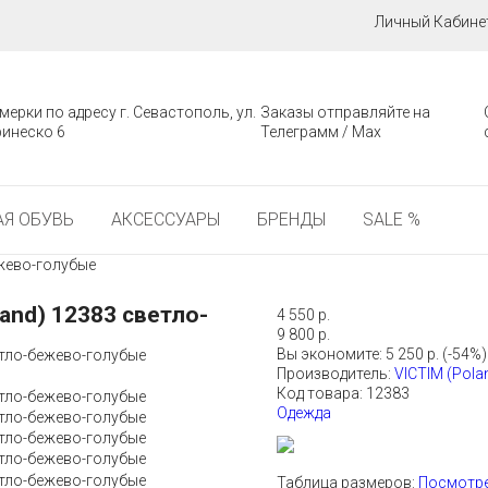
Личный Кабине
мерки по адресу г. Севастополь, ул.
Заказы отправляйте на
инеско 6
Телеграмм / Мах
Я ОБУВЬ
АКСЕССУАРЫ
БРЕНДЫ
SALE %
жево-голубые
and) 12383 светло-
4 550 р.
9 800 р.
Вы экономите: 5 250 р. (-54%)
Производитель:
VICTIM (Pola
Код товара:
12383
Одежда
Таблица размеров:
Посмотре