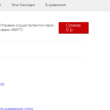
т
Мои Закладки
В сравнения
Сумма:
Отправки осуществляются через
0 р.
сервис АВИТО
nd)
ть размерную сетку