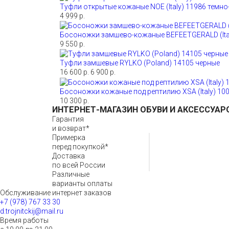
Туфли открытые кожаные NOE (Italy) 11986 темно
4 999 р.
Босоножки замшево-кожаные BEFEETGERALD (Ital
9 550 р.
Туфли замшевые RYLKO (Poland) 14105 черные
16 600 р.
6 900 р.
Босоножки кожаные под рептилию XSA (Italy) 10
10 300 р.
ИНТЕРНЕТ-МАГАЗИН ОБУВИ И АКСЕССУАР
Гарантия
и возврат*
Примерка
перед покупкой*
Доставка
по всей России
Различные
варианты оплаты
Обслуживание интернет заказов
+7 (978) 767 33 30
d.trojnitckij@mail.ru
Время работы