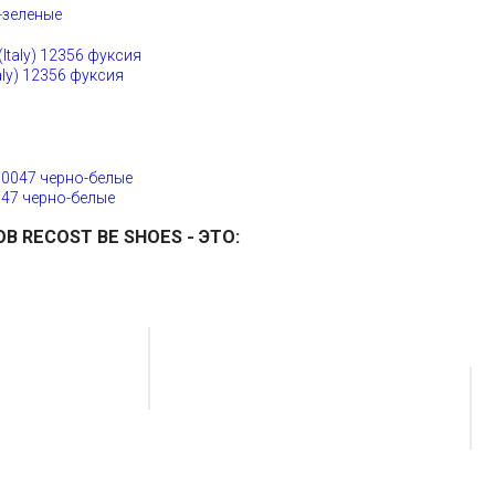
-зеленые
y) 12356 фуксия
047 черно-белые
ОВ
RECOST BE SHOES
- ЭТО: