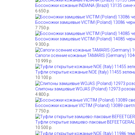
Босоножки кожаные INDIANA (Brazil) 13135 сине
6 650 р.
Босоножки замшевые VICTIM (Poland) 13086 чер
7 750 р.
Босоножки замшевые VICTIM (Poland) 14085 чер
9 300 р.
Сапоги осенние кожаные TAMARIS (Germany) 104
10 999 р.
Туфли открытые кожаные NOE (Italy) 11455 зелен
10 100 р.
Слипоны замшевые WOJAS (Poland) 12973 розов
4 800 р.
Босоножки кожаные VICTIM (Poland) 13089 свет
7 750 р.
Туфли открытые замшево-лаковые BEFEETGERALD 
10 500 р.