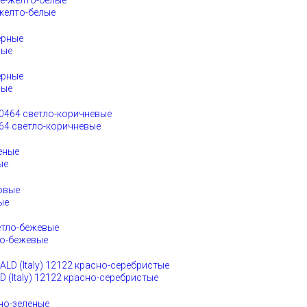
-желто-белые
ные
ные
64 светло-коричневые
ые
ые
ло-бежевые
(Italy) 12122 красно-серебристые