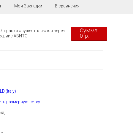
т
Мои Закладки
В сравнения
Сумма:
Отправки осуществляются через
0 р.
сервис АВИТО
 (Italy)
ть размерную сетку
ия,