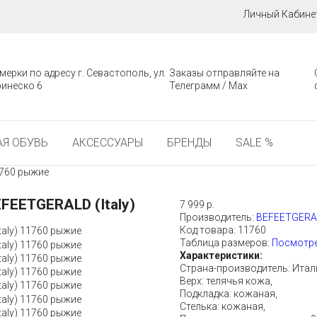
Личный Кабине
мерки по адресу г. Севастополь, ул.
Заказы отправляйте на
инеско 6
Телеграмм / Мах
Я ОБУВЬ
АКСЕССУАРЫ
БРЕНДЫ
SALE %
1760 рыжие
EETGERALD (Italy)
7 999 р.
Производитель:
BEFEETGERALD
Код товара:
11760
Таблица размеров:
Посмотре
Характеристики:
Страна-производитель: Итал
Верх: телячья кожа,
Подкладка: кожаная,
Стелька: кожаная,