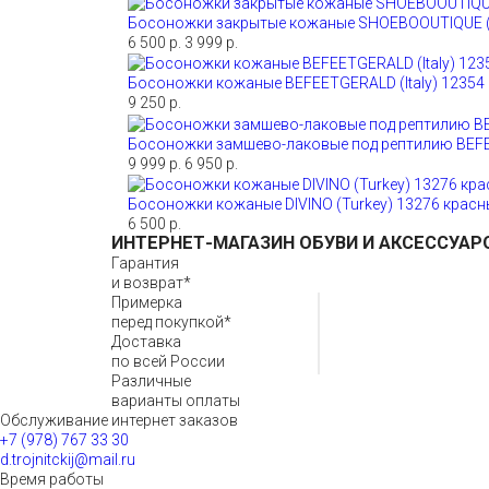
Босоножки закрытые кожаные SHOEBOOUTIQUE (
6 500 р.
3 999 р.
Босоножки кожаные BEFEETGERALD (Italy) 12354
9 250 р.
Босоножки замшево-лаковые под рептилию BEFEE
9 999 р.
6 950 р.
Босоножки кожаные DIVINO (Turkey) 13276 красн
6 500 р.
ИНТЕРНЕТ-МАГАЗИН ОБУВИ И АКСЕССУАР
Гарантия
и возврат*
Примерка
перед покупкой*
Доставка
по всей России
Различные
варианты оплаты
Обслуживание интернет заказов
+7 (978) 767 33 30
d.trojnitckij@mail.ru
Время работы