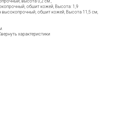
прочный, высота 0,2 см.,
копрочный, обшит кожей, Высота: 1,9
 высокопрочный , обшит кожей, Высота 11,5 см,
м.
Свернуть характеристики