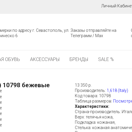
Личный Кабине
мерки по адресу г. Севастополь, ул.
Заказы отправляйте на
инеско 6
Телеграмм / Мах
Я ОБУВЬ
АКСЕССУАРЫ
БРЕНДЫ
SALE %
y) 10798 бежевые
13 350 р.
Производитель:
1,618 (Italy)
Код товара:
10798
Таблица размеров:
Посмотре
Характеристики:
Страна-производитель: Итал
Верх: телячья кожа,
Подкладка: кожаная,
Стелька: кожаная анатомиче