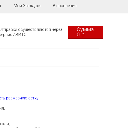
т
Мои Закладки
В сравнения
Сумма:
Отправки осуществляются через
0 р.
сервис АВИТО
ть размерную сетку
ия,
ская,